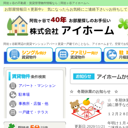
阿佐ヶ谷の不動産・賃貸管理物件情報なら｜阿佐ヶ谷アイホームへ
お部屋情報日々更新中♪ 気になったらお気軽にご連絡下さい♪お待ちしてます!(
阿佐ヶ谷駅周辺の賃貸マンションアパート賃貸一戸建てのことなら、アイホームまで。空室でお
アパート・マンション
☆ 冬期休業のお知らせ ☆
駐車場
☆ 冬期休
事務所・店舗・他
誠に勝手な
一戸建て・テラス
１２月２８
年明け１月
更新日:2020/11/21
ご迷惑をお