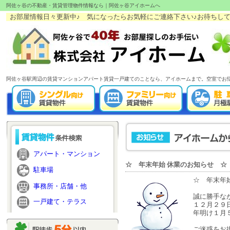
阿佐ヶ谷の不動産・賃貸管理物件情報なら｜阿佐ヶ谷アイホームへ
お部屋情報日々更新中♪ 気になったらお気軽にご連絡下さい♪お待ちしてます!(^
阿佐ヶ谷駅周辺の賃貸マンションアパート賃貸一戸建てのことなら、アイホームまで。空室でお
アパート・マンション
☆ 年末年始 休業のお知らせ ☆
駐車場
☆ 年末年
事務所・店舗・他
誠に勝手な
一戸建て・テラス
１２月２９
年明け１月
ご迷惑をお