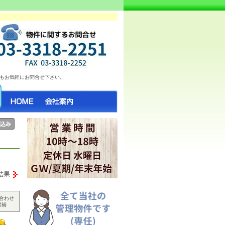
お部屋情報日々更新中♪ 気になったらお気
もお気軽にお問合せ下さい。
結果
合わせ
候補