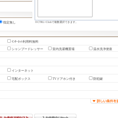
※CTRL+Clickで複数選択できます。
指定無し
ｲﾝﾀｰﾈｯﾄ利用料無料
シャンプードレッサー
室内洗濯機置場
温水洗浄便座
インターネット
宅配ボックス
TVドアホン付き
防犯鍵