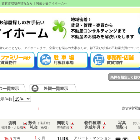
産・賃貸管理物件情報なら｜阿佐ヶ谷アイホームへ
建てのことなら、アイホームまで。空室でお悩みの大家さんや、都下及び杉並の不動産売買について
表示件数
次の検索
1
敷金
物件種別
写真
賃料
間取り
（保証金）
問い
礼金
完成年月
間取り
管理費・共益費
（敷引）
専有面積
1
16.5
ヶ月
1LDK
アパート・マンション
万円