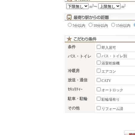
2
2
m
〜
m
5分以内
10分以内
15分以内
条件
即入居可
バス・トイレ
バス・トイレ別
浴室乾燥機
冷暖房
エアコン
放送・通信
CATV
ｾｷｭﾘﾃｨｰ
オートロック
駐車・駐輪
駐輪場有り
その他
リフォーム済