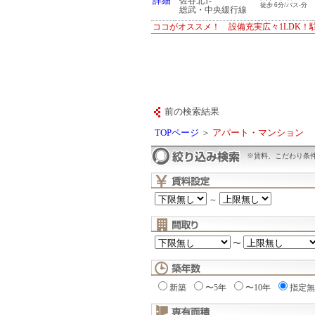
詳細
佐谷北1-
徒歩 6分/バス-分
総武・中央緩行線
ココがオススメ！ 設備充実広々1LDK！
前の検索結果
TOPページ
＞
アパート・マンション
※賃料、こだわり条
～
〜
新築
〜5年
〜10年
指定無