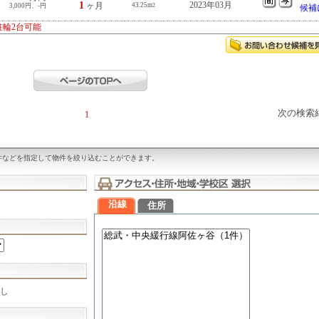
1
2023年03月
ヶ月
43.25m
3,000円、-円
2
候補
駐輪2台可能
次の検索
1
件などを指定して物件を絞り込むことができます。
沿線
住所
し