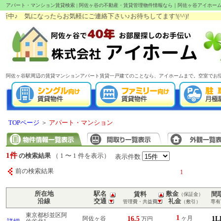
アパート・マンション賃貸検索 | 阿佐ヶ谷の不動産・賃貸管理物件情報なら｜阿佐ヶ谷アイホー
中♪ 気になったらお気軽にご連絡下さい♪お待ちしてます!(^^)!
阿佐ヶ谷駅周辺の賃貸マンションアパート賃貸一戸建てのことなら、アイホームまで。空室でお
TOPページ
＞
アパート・マンション
1件
の検索結果
（ 1 〜 1 件を表示）
表示件数
前の検索結果
1
所在地
駅名
敷金
賃料
間
（保証金）
沿線
交通
礼金
管理費・共益費
（敷引）
専有
東京都杉並区阿
1
16.5
ヶ月
1L
阿佐ヶ谷
万円