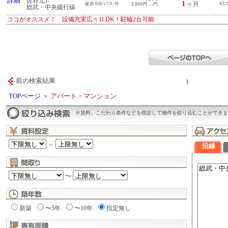
詳細
佐谷北1-
1
徒歩 6分/バス-分
ヶ月
43.
3,000円、-円
総武・中央緩行線
ココがオススメ！ 設備充実広々1LDK！駐輪2台可能
前の検索結果
1
TOPページ
＞
アパート・マンション
※賃料、こだわり条件などを指定して物件を絞り込むことができま
～
沿線
〜
新築
〜5年
〜10年
指定無し