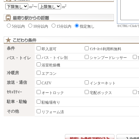
2
2
m
〜
m
※CTRL+Cli
5分以内
10分以内
15分以内
指定無し
条件
即入居可
ｲﾝﾀｰﾈｯﾄ利用料無料
バス・トイレ
バス・トイレ別
シャンプードレッサー
浴室乾燥機
冷暖房
エアコン
放送・通信
CATV
インターネット
ｾｷｭﾘﾃｨｰ
オートロック
宅配ボックス
駐車・駐輪
駐輪場有り
その他
リフォーム済