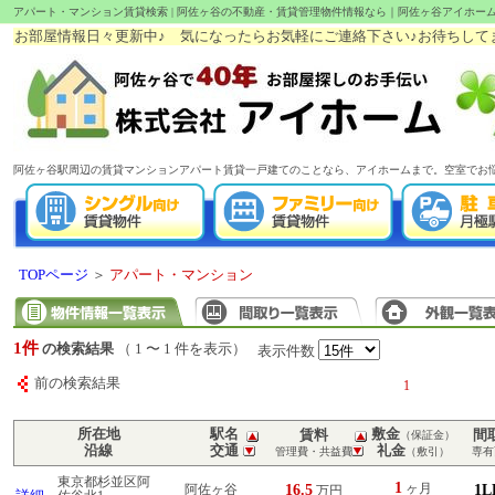
アパート・マンション賃貸検索 | 阿佐ヶ谷の不動産・賃貸管理物件情報なら｜阿佐ヶ谷アイホー
お部屋情報日々更新中♪ 気になったらお気軽にご連絡下さい♪お待ちしてます!(^
阿佐ヶ谷駅周辺の賃貸マンションアパート賃貸一戸建てのことなら、アイホームまで。空室でお
TOPページ
＞
アパート・マンション
1件
の検索結果
（ 1 〜 1 件を表示）
表示件数
前の検索結果
1
所在地
駅名
敷金
賃料
間
（保証金）
沿線
交通
礼金
管理費・共益費
（敷引）
専有
東京都杉並区阿
1
16.5
ヶ月
1L
阿佐ヶ谷
万円