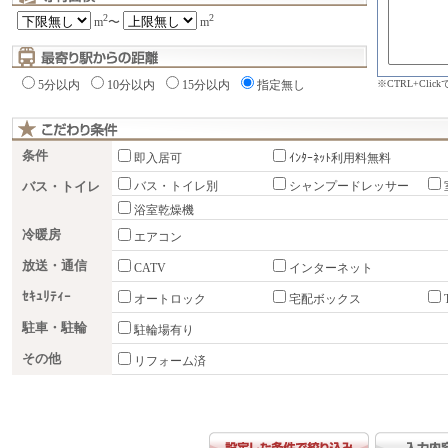
2
2
m
〜
m
※CTRL+Cli
5分以内
10分以内
15分以内
指定無し
条件
即入居可
ｲﾝﾀｰﾈｯﾄ利用料無料
バス・トイレ
バス・トイレ別
シャンプードレッサー
浴室乾燥機
冷暖房
エアコン
放送・通信
CATV
インターネット
ｾｷｭﾘﾃｨｰ
オートロック
宅配ボックス
駐車・駐輪
駐輪場有り
その他
リフォーム済