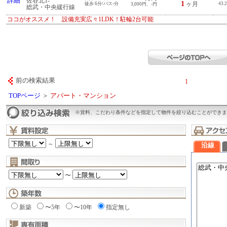
詳細
佐谷北1-
1
徒歩 6分/バス-分
ヶ月
43.
3,000円、-円
総武・中央緩行線
ココがオススメ！ 設備充実広々1LDK！駐輪2台可能
前の検索結果
1
TOPページ
＞
アパート・マンション
※賃料、こだわり条件などを指定して物件を絞り込むことができま
～
沿線
〜
新築
〜5年
〜10年
指定無し