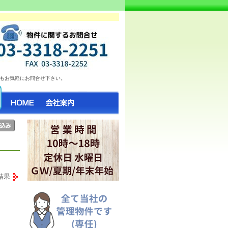
お部屋情報日々更新中♪ 気になったらお気
もお気軽にお問合せ下さい。
結果