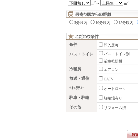
2
2
m
〜
m
5分以内
10分以内
15分以内
条件
即入居可
バス・トイレ
バス・トイレ別
浴室乾燥機
冷暖房
エアコン
放送・通信
CATV
ｾｷｭﾘﾃｨｰ
オートロック
駐車・駐輪
駐輪場有り
その他
リフォーム済