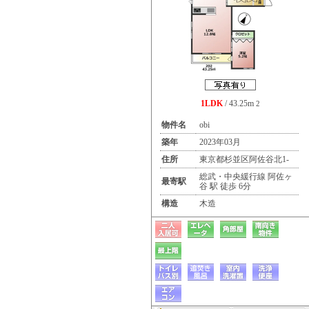
1LDK
/ 43.25m
2
物件名
obi
築年
2023年03月
住所
東京都杉並区阿佐谷北1-
総武・中央緩行線 阿佐ヶ
最寄駅
谷 駅 徒歩 6分
構造
木造