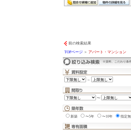
前の検索結果
TOPページ
＞
アパート・マンション
※賃料、こだわり条
～
〜
新築
〜5年
〜10年
指定無