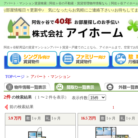
アパート・マンション賃貸検索 | 阿佐ヶ谷の不動産・賃貸管理物件情報なら｜阿佐ヶ谷アイホー
部屋情報日々更新中♪ 気になったらお気軽にご連絡下さい♪お待ちしてます!(^^
阿佐ヶ谷駅周辺の賃貸マンションアパート賃貸一戸建てのことなら、アイホームまで。空室でお
TOPページ
＞
アパート・マンション
2件
の検索結果
（ 1 〜 2 件を表示）
表示件数
前の検索結果
1
5.9 万円
敷
1ヶ月
礼
1ヶ月
16.5 万円
敷
1ヶ月
礼
1ヶ月