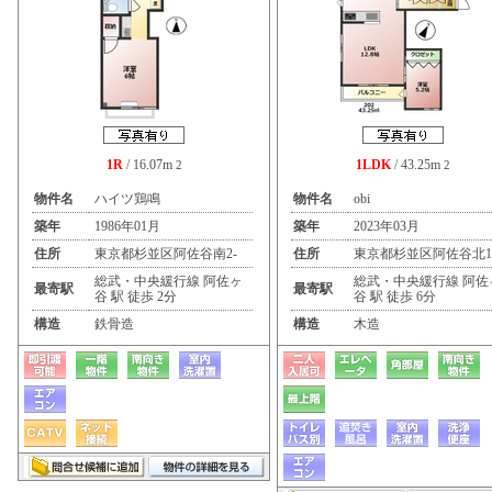
1R
/ 16.07m
1LDK
/ 43.25m
2
2
物件名
ハイツ鶏鳴
物件名
obi
築年
1986年01月
築年
2023年03月
住所
東京都杉並区阿佐谷南2-
住所
東京都杉並区阿佐谷北1
総武・中央緩行線 阿佐ヶ
総武・中央緩行線 阿佐
最寄駅
最寄駅
谷 駅 徒歩 2分
谷 駅 徒歩 6分
構造
鉄骨造
構造
木造