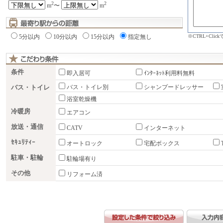
2
2
m
〜
m
※CTRL+Cli
5分以内
10分以内
15分以内
指定無し
条件
即入居可
ｲﾝﾀｰﾈｯﾄ利用料無料
バス・トイレ
バス・トイレ別
シャンプードレッサー
浴室乾燥機
冷暖房
エアコン
放送・通信
CATV
インターネット
ｾｷｭﾘﾃｨｰ
オートロック
宅配ボックス
駐車・駐輪
駐輪場有り
その他
リフォーム済