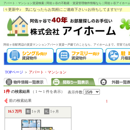
アパート・マンション賃貸検索 | 阿佐ヶ谷の不動産・賃貸管理物件情報なら｜阿佐ヶ谷アイホー
更新中♪ 気になったらお気軽にご連絡下さい♪お待ちしてます!(^^)!
阿佐ヶ谷駅周辺の賃貸マンションアパート賃貸一戸建てのことなら、アイホームまで。空室でお
TOPページ
＞
アパート・マンション
1件
の検索結果
（ 1 〜 1 件を表示）
表示件数
前の検索結果
1
16.5 万円
敷
1ヶ月
礼
1ヶ月