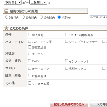
2
2
m
〜
m
※CTRL+Cli
5分以内
10分以内
15分以内
指定無し
条件
即入居可
ｲﾝﾀｰﾈｯﾄ利用料無料
バス・トイレ
バス・トイレ別
シャンプードレッサー
浴室乾燥機
冷暖房
エアコン
放送・通信
CATV
インターネット
ｾｷｭﾘﾃｨｰ
オートロック
宅配ボックス
駐車・駐輪
駐輪場有り
その他
リフォーム済