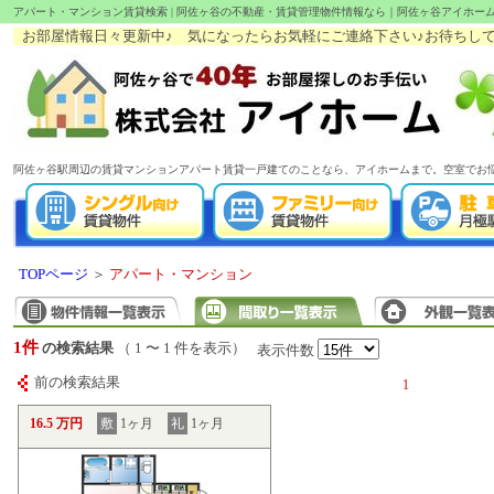
アパート・マンション賃貸検索 | 阿佐ヶ谷の不動産・賃貸管理物件情報なら｜阿佐ヶ谷アイホー
お部屋情報日々更新中♪ 気になったらお気軽にご連絡下さい♪お待ちしてます!(
阿佐ヶ谷駅周辺の賃貸マンションアパート賃貸一戸建てのことなら、アイホームまで。空室でお
TOPページ
＞
アパート・マンション
1件
の検索結果
（ 1 〜 1 件を表示）
表示件数
前の検索結果
1
16.5 万円
敷
1ヶ月
礼
1ヶ月