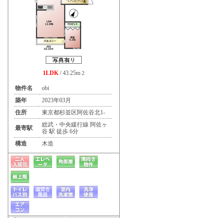
1LDK
/ 43.25m
2
物件名
obi
築年
2023年03月
住所
東京都杉並区阿佐谷北1-
総武・中央緩行線 阿佐ヶ
最寄駅
谷 駅 徒歩 6分
構造
木造