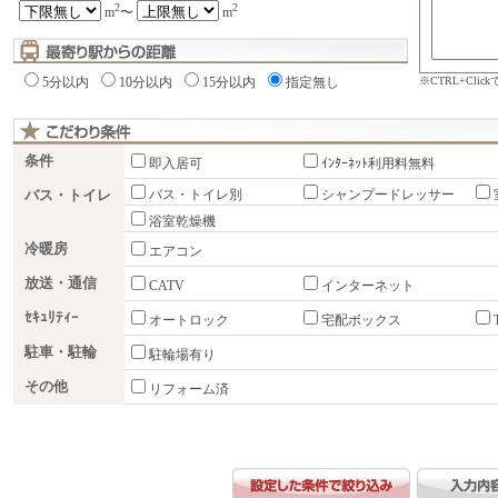
2
2
m
〜
m
※CTRL+Cli
5分以内
10分以内
15分以内
指定無し
条件
即入居可
ｲﾝﾀｰﾈｯﾄ利用料無料
バス・トイレ
バス・トイレ別
シャンプードレッサー
浴室乾燥機
冷暖房
エアコン
放送・通信
CATV
インターネット
ｾｷｭﾘﾃｨｰ
オートロック
宅配ボックス
駐車・駐輪
駐輪場有り
その他
リフォーム済