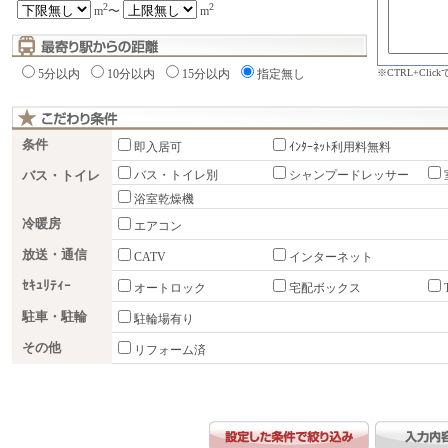
2
2
m
〜
m
※CTRL+Cli
5分以内
10分以内
15分以内
指定無し
条件
即入居可
ｲﾝﾀｰﾈｯﾄ利用料無料
バス・トイレ
バス・トイレ別
シャンプードレッサー
浴室乾燥機
冷暖房
エアコン
放送・通信
CATV
インターネット
ｾｷｭﾘﾃｨｰ
オートロック
宅配ボックス
駐車・駐輪
駐輪場有り
その他
リフォーム済