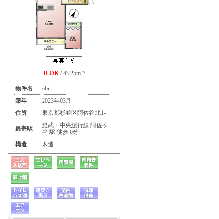
1LDK
/ 43.25m
2
物件名
obi
築年
2023年03月
住所
東京都杉並区阿佐谷北1-
総武・中央緩行線 阿佐ヶ
最寄駅
谷 駅 徒歩 6分
構造
木造