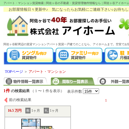
アパート・マンション賃貸検索 | 阿佐ヶ谷の不動産・賃貸管理物件情報なら｜阿佐ヶ谷アイホー
お部屋情報日々更新中♪ 気になったらお気軽にご連絡下さい♪お待ちしてます!
阿佐ヶ谷駅周辺の賃貸マンションアパート賃貸一戸建てのことなら、アイホームまで。空室でお
TOPページ
＞
アパート・マンション
1件
の検索結果
（ 1 〜 1 件を表示）
表示件数
前の検索結果
1
16.5 万円
敷
1ヶ月
礼
1ヶ月