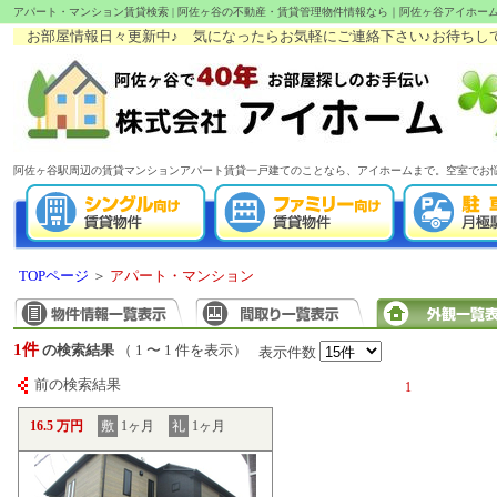
アパート・マンション賃貸検索 | 阿佐ヶ谷の不動産・賃貸管理物件情報なら｜阿佐ヶ谷アイホー
お部屋情報日々更新中♪ 気になったらお気軽にご連絡下さい♪お待ちしてます!(
阿佐ヶ谷駅周辺の賃貸マンションアパート賃貸一戸建てのことなら、アイホームまで。空室でお
TOPページ
＞
アパート・マンション
1件
の検索結果
（ 1 〜 1 件を表示）
表示件数
前の検索結果
1
16.5 万円
敷
1ヶ月
礼
1ヶ月