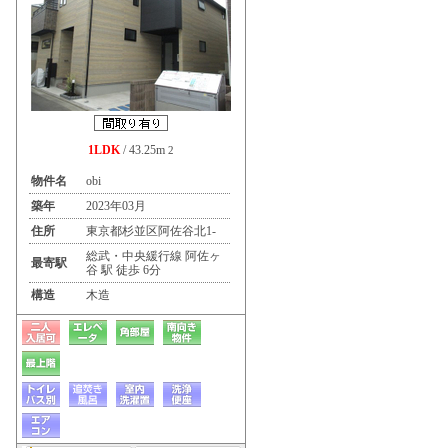
1LDK
/ 43.25m
2
物件名
obi
築年
2023年03月
住所
東京都杉並区阿佐谷北1-
総武・中央緩行線 阿佐ヶ
最寄駅
谷 駅 徒歩 6分
構造
木造