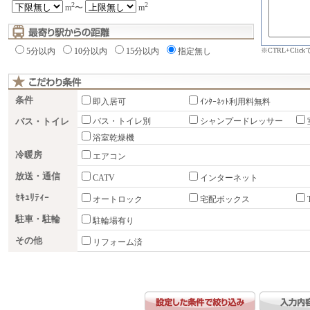
2
2
m
〜
m
※CTRL+Cli
5分以内
10分以内
15分以内
指定無し
条件
即入居可
ｲﾝﾀｰﾈｯﾄ利用料無料
バス・トイレ
バス・トイレ別
シャンプードレッサー
浴室乾燥機
冷暖房
エアコン
放送・通信
CATV
インターネット
ｾｷｭﾘﾃｨｰ
オートロック
宅配ボックス
駐車・駐輪
駐輪場有り
その他
リフォーム済