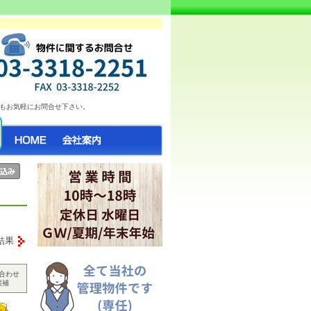
お部屋情報日々更新中♪ 気になったらお
もお気軽にお問合せ下さい。
結果
合わせ
候補