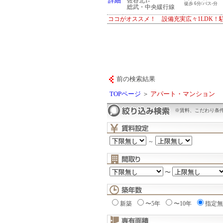
詳細
佐谷北1-
徒歩 6分/バス-分
総武・中央緩行線
ココがオススメ！ 設備充実広々1LDK！
前の検索結果
TOPページ
＞
アパート・マンション
※賃料、こだわり条
～
〜
新築
〜5年
〜10年
指定無