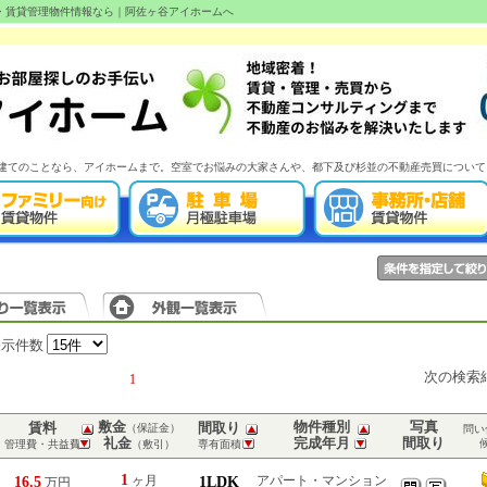
産・賃貸管理物件情報なら｜阿佐ヶ谷アイホームへ
建てのことなら、アイホームまで。空室でお悩みの大家さんや、都下及び杉並の不動産売買について
表示件数
次の検索
1
敷金
物件種別
写真
賃料
間取り
（保証金）
問い
礼金
完成年月
間取り
管理費・共益費
（敷引）
専有面積
1
16.5
ヶ月
1LDK
アパート・マンション
万円