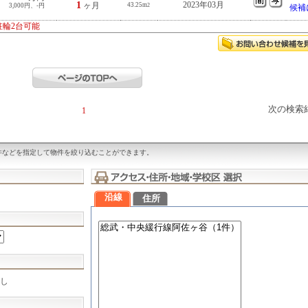
1
2023年03月
ヶ月
43.25m
3,000円、-円
2
候補
駐輪2台可能
次の検索
1
件などを指定して物件を絞り込むことができます。
沿線
住所
し