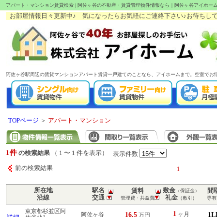
アパート・マンション賃貸検索 | 阿佐ヶ谷の不動産・賃貸管理物件情報なら｜阿佐ヶ谷アイホー
お部屋情報日々更新中♪ 気になったらお気軽にご連絡下さい♪お待ちしてます!(
阿佐ヶ谷駅周辺の賃貸マンションアパート賃貸一戸建てのことなら、アイホームまで。空室でお
TOPページ
＞
アパート・マンション
1件
の検索結果
（ 1 〜 1 件を表示）
表示件数
前の検索結果
1
所在地
駅名
敷金
賃料
間
（保証金）
沿線
交通
礼金
管理費・共益費
（敷引）
専有
東京都杉並区阿
1
16.5
ヶ月
1L
阿佐ヶ谷
万円