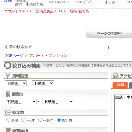
詳細
佐谷北1-
1
徒歩 6分/バス-分
ヶ月
43.
3,000円、-円
総武・中央緩行線
ココがオススメ！ 設備充実広々1LDK！駐輪2台可能
前の検索結果
1
TOPページ
＞
アパート・マンション
※賃料、こだわり条件などを指定して物件を絞り込むことができま
～
沿線
〜
新築
〜5年
〜10年
指定無し