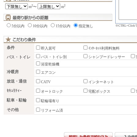
2
2
m
〜
m
※CTRL+Cli
5分以内
10分以内
15分以内
指定無し
条件
即入居可
ｲﾝﾀｰﾈｯﾄ利用料無料
バス・トイレ
バス・トイレ別
シャンプードレッサー
浴室乾燥機
冷暖房
エアコン
放送・通信
CATV
インターネット
ｾｷｭﾘﾃｨｰ
オートロック
宅配ボックス
駐車・駐輪
駐輪場有り
その他
リフォーム済