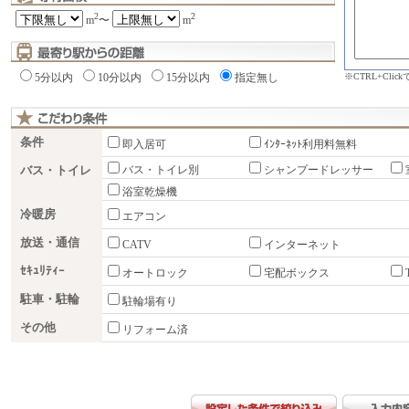
2
2
m
〜
m
※CTRL+Cli
5分以内
10分以内
15分以内
指定無し
条件
即入居可
ｲﾝﾀｰﾈｯﾄ利用料無料
バス・トイレ
バス・トイレ別
シャンプードレッサー
浴室乾燥機
冷暖房
エアコン
放送・通信
CATV
インターネット
ｾｷｭﾘﾃｨｰ
オートロック
宅配ボックス
駐車・駐輪
駐輪場有り
その他
リフォーム済