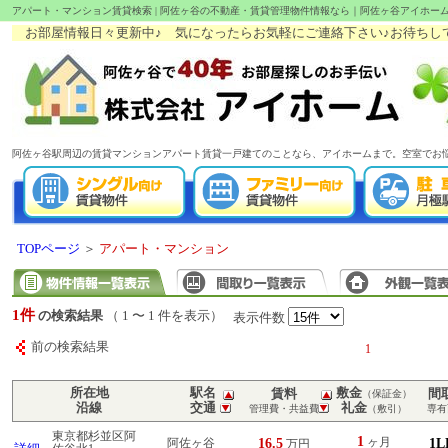
アパート・マンション賃貸検索 | 阿佐ヶ谷の不動産・賃貸管理物件情報なら｜阿佐ヶ谷アイホー
お部屋情報日々更新中♪ 気になったらお気軽にご連絡下さい♪お待ちしてます!
阿佐ヶ谷駅周辺の賃貸マンションアパート賃貸一戸建てのことなら、アイホームまで。空室でお
TOPページ
＞
アパート・マンション
1件
の検索結果
（ 1 〜 1 件を表示）
表示件数
前の検索結果
1
所在地
駅名
敷金
賃料
間
（保証金）
沿線
交通
礼金
管理費・共益費
（敷引）
専有
東京都杉並区阿
1
16.5
ヶ月
1L
阿佐ヶ谷
万円