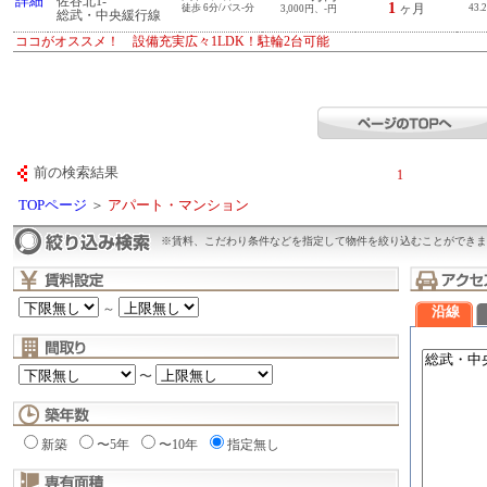
詳細
佐谷北1-
1
徒歩 6分/バス-分
ヶ月
43.
3,000円、-円
総武・中央緩行線
ココがオススメ！ 設備充実広々1LDK！駐輪2台可能
前の検索結果
1
TOPページ
＞
アパート・マンション
※賃料、こだわり条件などを指定して物件を絞り込むことができま
～
沿線
〜
新築
〜5年
〜10年
指定無し