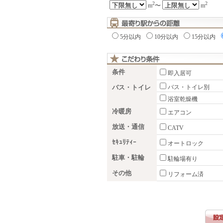
2
2
m
〜
m
5分以内
10分以内
15分以内
条件
即入居可
バス・トイレ
バス・トイレ別
浴室乾燥機
冷暖房
エアコン
放送・通信
CATV
ｾｷｭﾘﾃｨｰ
オートロック
駐車・駐輪
駐輪場有り
その他
リフォーム済