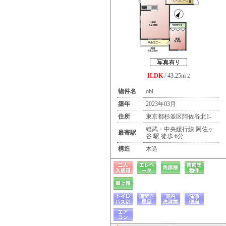
1LDK
/ 43.25m
2
物件名
obi
築年
2023年03月
住所
東京都杉並区阿佐谷北1-
総武・中央緩行線 阿佐ヶ
最寄駅
谷 駅 徒歩 6分
構造
木造