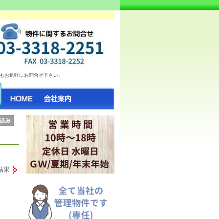
お部屋情報日々更新中♪ 気になったらお気軽
もお気軽にお問合せ下さい。
結果