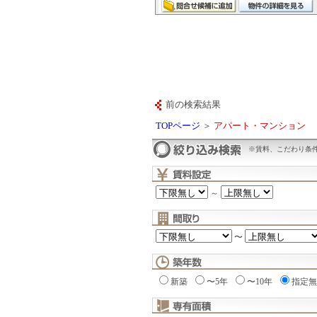
前の検索結果
TOPページ
＞
アパート・マンション
※賃料、こだわり条
～
〜
新築
〜5年
〜10年
指定無