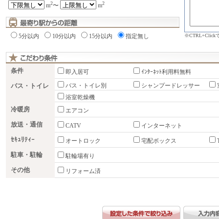
2
2
m
〜
m
※CTRL+Cli
5分以内
10分以内
15分以内
指定無し
条件
即入居可
ｲﾝﾀｰﾈｯﾄ利用料無料
バス・トイレ
バス・トイレ別
シャンプードレッサー
浴室乾燥機
冷暖房
エアコン
放送・通信
CATV
インターネット
ｾｷｭﾘﾃｨｰ
オートロック
宅配ボックス
駐車・駐輪
駐輪場有り
その他
リフォーム済