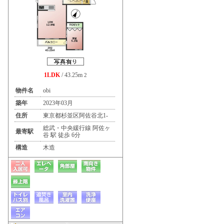
1LDK
/ 43.25m
2
物件名
obi
築年
2023年03月
住所
東京都杉並区阿佐谷北1-
総武・中央緩行線 阿佐ヶ
最寄駅
谷 駅 徒歩 6分
構造
木造