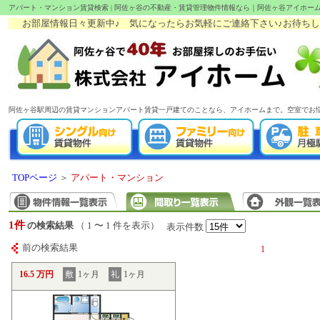
アパート・マンション賃貸検索 | 阿佐ヶ谷の不動産・賃貸管理物件情報なら｜阿佐ヶ谷アイホー
お部屋情報日々更新中♪ 気になったらお気軽にご連絡下さい♪お待ちしてます!
阿佐ヶ谷駅周辺の賃貸マンションアパート賃貸一戸建てのことなら、アイホームまで。空室でお
TOPページ
＞
アパート・マンション
1件
の検索結果
（ 1 〜 1 件を表示）
表示件数
前の検索結果
1
16.5 万円
敷
1ヶ月
礼
1ヶ月