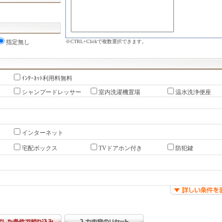
※CTRL+Clickで複数選択できます。
指定無し
ｲﾝﾀｰﾈｯﾄ利用料無料
シャンプードレッサー
室内洗濯機置場
温水洗浄便座
インターネット
宅配ボックス
TVドアホン付き
防犯鍵