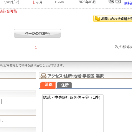
1
2023年03月
ヶ月
43.25m
3,000円、-円
2
候補
駐輪2台可能
次の検索
1
件などを指定して物件を絞り込むことができます。
沿線
住所
し