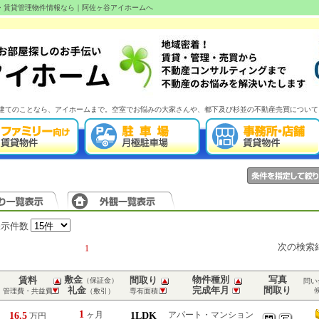
産・賃貸管理物件情報なら｜阿佐ヶ谷アイホームへ
建てのことなら、アイホームまで。空室でお悩みの大家さんや、都下及び杉並の不動産売買について
表示件数
次の検索
1
敷金
物件種別
写真
賃料
間取り
（保証金）
問い
礼金
完成年月
間取り
管理費・共益費
（敷引）
専有面積
1
16.5
ヶ月
1LDK
アパート・マンション
万円