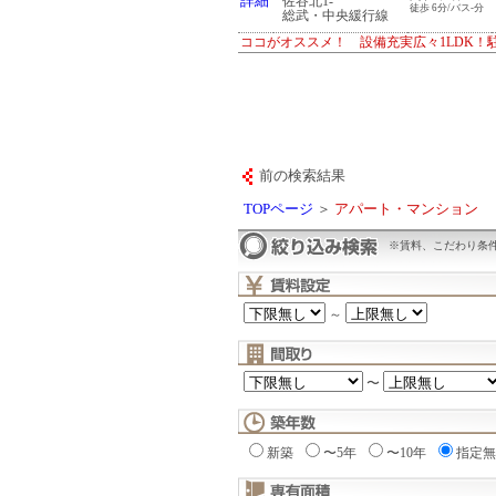
詳細
佐谷北1-
徒歩 6分/バス-分
総武・中央緩行線
ココがオススメ！ 設備充実広々1LDK！
前の検索結果
TOPページ
＞
アパート・マンション
※賃料、こだわり条
～
〜
新築
〜5年
〜10年
指定無