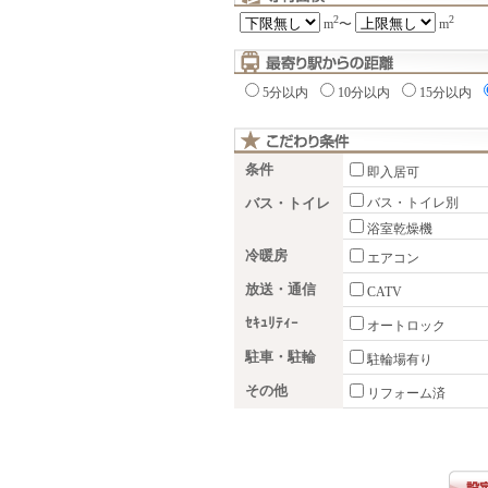
2
2
m
〜
m
5分以内
10分以内
15分以内
条件
即入居可
バス・トイレ
バス・トイレ別
浴室乾燥機
冷暖房
エアコン
放送・通信
CATV
ｾｷｭﾘﾃｨｰ
オートロック
駐車・駐輪
駐輪場有り
その他
リフォーム済