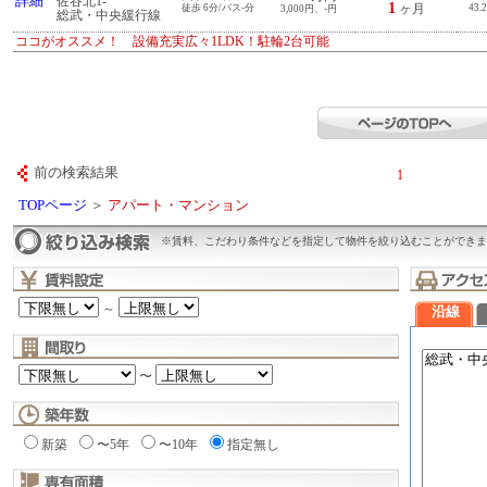
詳細
佐谷北1-
1
徒歩 6分/バス-分
ヶ月
43.
3,000円、-円
総武・中央緩行線
ココがオススメ！ 設備充実広々1LDK！駐輪2台可能
前の検索結果
1
TOPページ
＞
アパート・マンション
※賃料、こだわり条件などを指定して物件を絞り込むことができま
～
沿線
〜
新築
〜5年
〜10年
指定無し