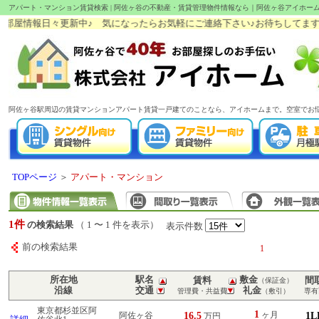
アパート・マンション賃貸検索 | 阿佐ヶ谷の不動産・賃貸管理物件情報なら｜阿佐ヶ谷アイホー
屋情報日々更新中♪ 気になったらお気軽にご連絡下さい♪お待ちしてます!(^^)
阿佐ヶ谷駅周辺の賃貸マンションアパート賃貸一戸建てのことなら、アイホームまで。空室でお
TOPページ
＞
アパート・マンション
1件
の検索結果
（ 1 〜 1 件を表示）
表示件数
前の検索結果
1
所在地
駅名
敷金
賃料
間
（保証金）
沿線
交通
礼金
管理費・共益費
（敷引）
専有
東京都杉並区阿
1
16.5
ヶ月
1L
阿佐ヶ谷
万円