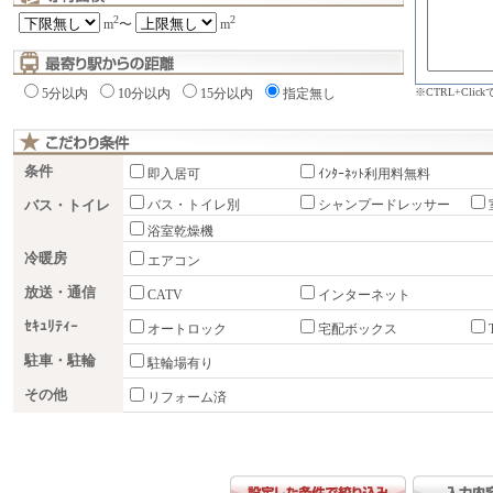
2
2
m
〜
m
※CTRL+Cli
5分以内
10分以内
15分以内
指定無し
条件
即入居可
ｲﾝﾀｰﾈｯﾄ利用料無料
バス・トイレ
バス・トイレ別
シャンプードレッサー
浴室乾燥機
冷暖房
エアコン
放送・通信
CATV
インターネット
ｾｷｭﾘﾃｨｰ
オートロック
宅配ボックス
駐車・駐輪
駐輪場有り
その他
リフォーム済